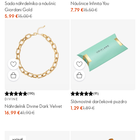
Sada náhrdelníka a náušníc
Náušnice Infinita You
Giordani Gold
7,79 €
15,50 €
5,99 €
15,00 €
(
190
)
(
91
)
DIVINE
Slávnostné darčekové puzdro
Náhrdelník Divine Dark Velvet
1,29 €
1,89 €
16,99 €
41,90 €