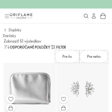
Doplnky
Darčeky
Zobraziť 51 výsledkov
ODPORÚČANÉ POLOŽKY
FILTER
Pre ňu
Pre neho