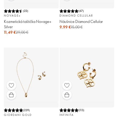
(
22
)
(
67
)
NOVAGE+
DIAMOND CELLULAR
Kozmetická taštička Novage+
Náušnice Diamond Cellular
Silver
9,99 €
15,00 €
11,49 €
29,00 €
(
229
)
(
113
)
GIORDANI GOLD
INFINITA