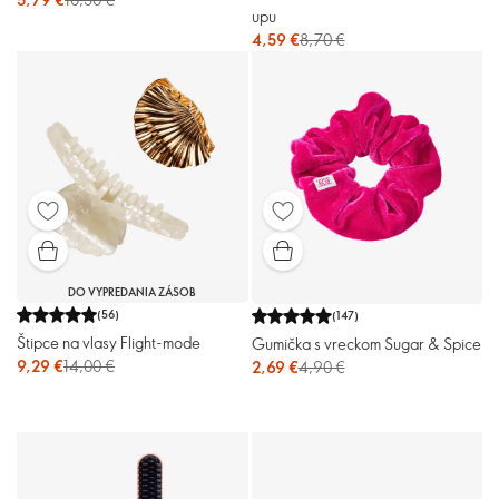
upu
4,59 €
8,70 €
DO VYPREDANIA ZÁSOB
(
56
)
(
147
)
Štipce na vlasy Flight-mode
Gumička s vreckom Sugar & Spice
9,29 €
14,00 €
2,69 €
4,90 €