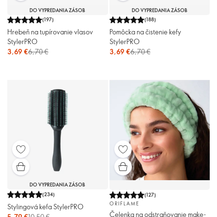
DO VYPREDANIA ZÁSOB
DO VYPREDANIA ZÁSOB
(
197
)
(
188
)
Hrebeň na tupírovanie vlasov
Pomôcka na čistenie kefy
StylerPRO
StylerPRO
3,69 €
6,70 €
3,69 €
6,70 €
DO VYPREDANIA ZÁSOB
(
234
)
(
127
)
ORIFLAME
Stylingová kefa StylerPRO
Čelenka na odstraňovanie make-
5,79 €
10,50 €