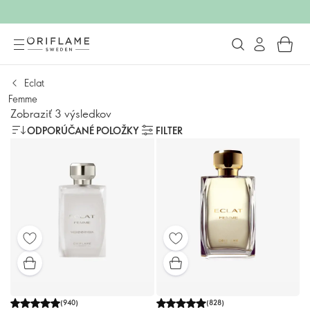
Eclat
Femme
Zobraziť 3 výsledkov
ODPORÚČANÉ POLOŽKY
FILTER
(
940
)
(
828
)