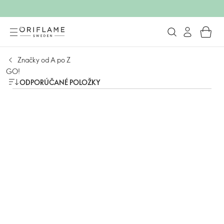
Značky od A po Z
GO!
ODPORÚČANÉ POLOŽKY