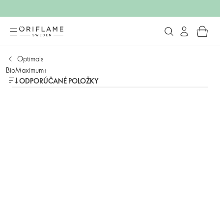
Optimals
BioMaximum+
ODPORÚČANÉ POLOŽKY