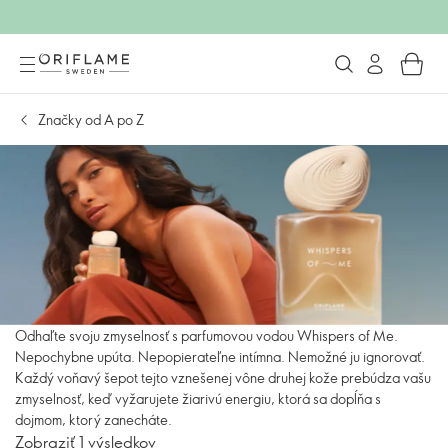
Značky od A po Z
Odhaľte svoju zmyselnosť s parfumovou vodou Whispers of Me.
Nepochybne upúta. Nepopierateľne intímna. Nemožné ju ignorovať.
Každý voňavý šepot tejto vznešenej vône druhej kože prebúdza vašu
zmyselnosť, keď vyžarujete žiarivú energiu, ktorá sa dopĺňa s
dojmom, ktorý zanecháte.
Zobraziť 1 výsledkov