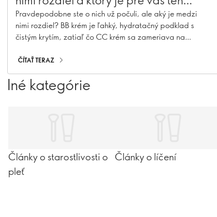
pravý?
Pravdepodobne ste o nich už počuli, ale aký je medzi
nimi rozdiel? BB krém je ľahký, hydratačný podklad s
čistým krytím, zatiaľ čo CC krém sa zameriava na
korekciu farieb a ponúka väčšie krytie na vyrovnanie tónu
pleti. Tieto viacúčelové prípravky v posledných rokoch
ČÍTAŤ TERAZ
ovládli pulty s kozmetikou, ale nie je to celkom to isté. Ak
Iné kategórie
pochopíte, ako každý z nich funguje, budete si môcť
vybrať ten správny pre svoju pleť a každodennú rutinu.
Poďme si v tom urobiť jasno!
Články o starostlivosti o
Články o líčení
pleť