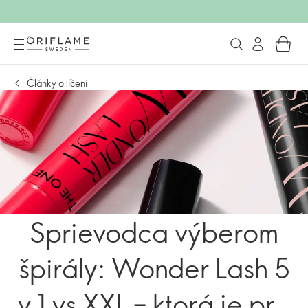
Články o líčení
Sprievodca výberom
špirály: Wonder Lash 5
v 1 vs XXL – ktorá je pre