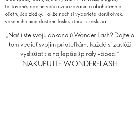
testované, odolné voči rozmazávaniu a obohatené o
ošetrujúce zložky. Takže nech si vyberiete ktorúkoľvek,
vaše mihalnice dostanú lásku, ktorú si zaslúžia!
„Našli ste svoju dokonalú Wonder Lash? Dajte o
tom vedieť svojim priateľkám, každá si zaslúži
vyskúšať tie najlepšie špirály vôbec!“
NAKUPUJTE WONDER-LASH