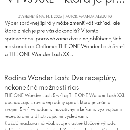
vás tá pravá?
ZVEREJNENÉ NA: 14. 1. 2026 | AUTOR: AMANDA ALELJUNG
Výber správnej špirály môže zmeniť váš vzhľad, ale
ktorá z nich je pre vás dokonalá? V tomto
sprievodcovi porovnávame dve z najobľúbenejších
maskariek od Oriflame: THE ONE Wonder Lash 5-in-1
a THE ONE Wonder Lash XXL.
Rodina Wonder Lash: Dve receptúry,
nekonečné možnosti rias
THE ONE Wonder Lash 5-v-1 aj THE ONE Wonder Lash XXL
pochádzajú z rovnakej rodiny špirál, ktorá je známa
svojimi 5-v-1 výhodami, inovatívnymi kefkami, vyživujúcimi
receptúrami a dlhotrvajúcimi výsledkami.
Každá maskara má však svoje vlastné kľúčové výhody,
takže si ju môžete prispôsobiť svojej nálade, outfitu alebo