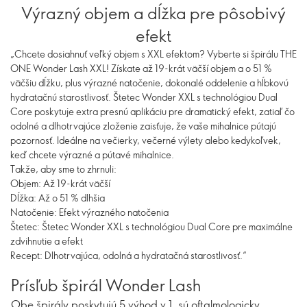
Výrazný objem a dĺžka pre pôsobivý
efekt
„Chcete dosiahnuť veľký objem s XXL efektom? Vyberte si špirálu THE
ONE Wonder Lash XXL! Získate až 19-krát väčší objem a o 51 %
väčšiu dĺžku, plus výrazné natočenie, dokonalé oddelenie a hĺbkovú
hydratačnú starostlivosť. Štetec Wonder XXL s technológiou Dual
Core poskytuje extra presnú aplikáciu pre dramatický efekt, zatiaľ čo
odolné a dlhotrvajúce zloženie zaisťuje, že vaše mihalnice pútajú
pozornosť. Ideálne na večierky, večerné výlety alebo kedykoľvek,
keď chcete výrazné a pútavé mihalnice.
Takže, aby sme to zhrnuli:
Objem: Až 19-krát väčší
Dĺžka: Až o 51 % dlhšia
Natočenie: Efekt výrazného natočenia
Štetec: Štetec Wonder XXL s technológiou Dual Core pre maximálne
zdvihnutie a efekt
Recept: Dlhotrvajúca, odolná a hydratačná starostlivosť.“
Prísľub špirál Wonder Lash
Obe špirály poskytujú 5 výhod v 1, sú oftalmologicky