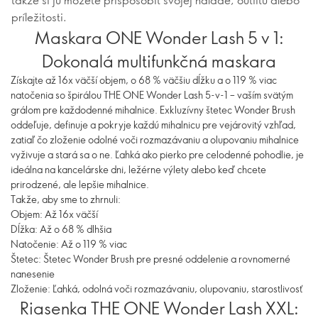
príležitosti.
Maskara ONE Wonder Lash 5 v 1:
Dokonalá multifunkčná maskara
Získajte až 16x väčší objem, o 68 % väčšiu dĺžku a o 119 % viac
natočenia so špirálou THE ONE Wonder Lash 5-v-1 – vaším svätým
grálom pre každodenné mihalnice. Exkluzívny štetec Wonder Brush
oddeľuje, definuje a pokryje každú mihalnicu pre vejárovitý vzhľad,
zatiaľ čo zloženie odolné voči rozmazávaniu a olupovaniu mihalnice
vyživuje a stará sa o ne. Ľahká ako pierko pre celodenné pohodlie, je
ideálna na kancelárske dni, ležérne výlety alebo keď chcete
prirodzené, ale lepšie mihalnice.
Takže, aby sme to zhrnuli:
Objem: Až 16x väčší
Dĺžka: Až o 68 % dlhšia
Natočenie: Až o 119 % viac
Štetec: Štetec Wonder Brush pre presné oddelenie a rovnomerné
nanesenie
Zloženie: Ľahká, odolná voči rozmazávaniu, olupovaniu, starostlivosť
Riasenka THE ONE Wonder Lash XXL: