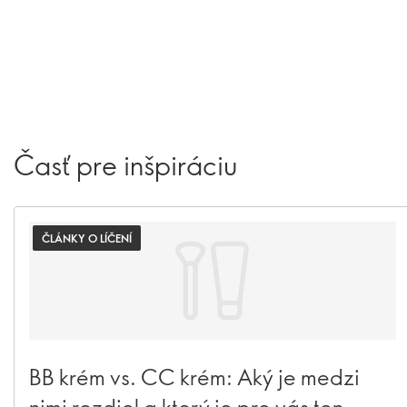
Časť pre inšpiráciu
ČLÁNKY O LÍČENÍ
BB krém vs. CC krém: Aký je medzi
nimi rozdiel a ktorý je pre vás ten