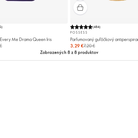
5
)
(
484
)
POSSESS
 Every Me Drama Queen Iris
Parfumovaný guľôčkový antiperspira
€
3,29 €
7,20 €
Zobrazených 8 z 8 produktov