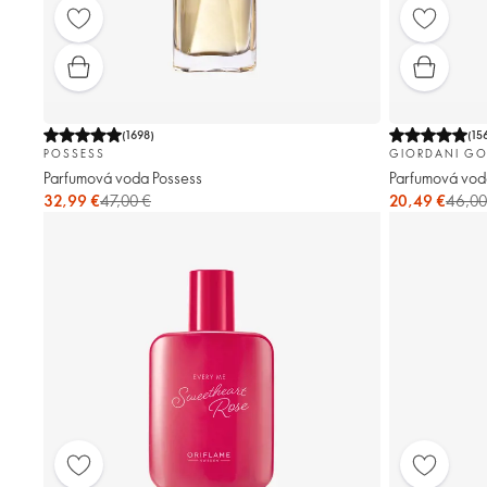
(
1698
)
(
15
POSSESS
GIORDANI GO
Parfumová voda Possess
Parfumová vo
32,99 €
47,00 €
20,49 €
46,00