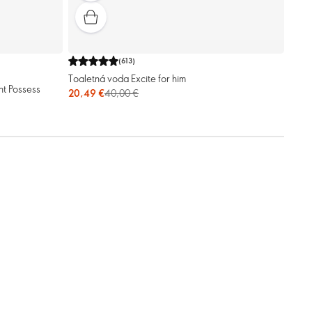
(
613
)
Toaletná voda Excite for him
nt Possess
20,49 €
40,00 €