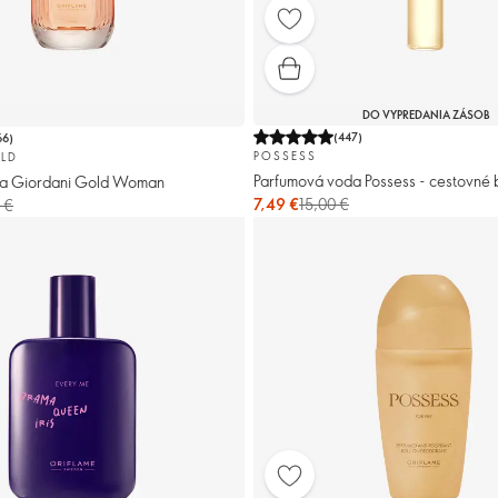
DO VYPREDANIA ZÁSOB
(
447
)
66
)
POSSESS
LD
Parfumová voda Possess - cestovné 
da Giordani Gold Woman
7,49 €
15,00 €
 €