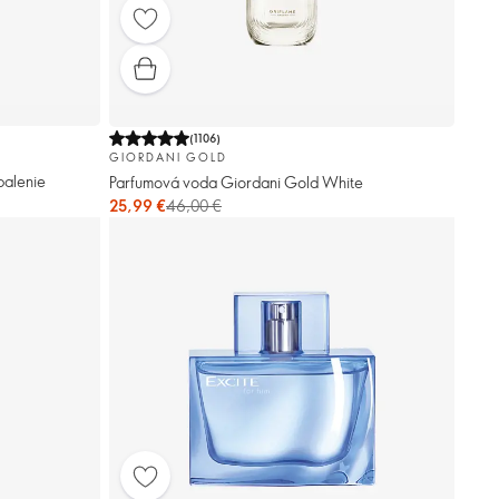
(
1106
)
GIORDANI GOLD
balenie
Parfumová voda Giordani Gold White
25,99 €
46,00 €