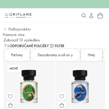
Podľa produktu
Prémiové vône
Zobraziť 13 výsledkov
ODPORÚČANÉ POLOŽKY
FILTER
Parfumy
Dezodoranty a roll on-y
Hmly
NOVÉ