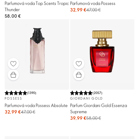
Parfumová voda Top Scents Tropic
Parfumová voda Possess
Thunder
32,99 €
47,00 €
58,00 €
(
1390
)
(
2057
)
POSSESS
GIORDANI GOLD
Parfumová voda Possess Absolute
Parfum Giordani Gold Essenza
Supreme
32,99 €
47,00 €
39,99 €
58,00 €