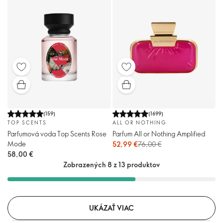
(
159
)
(
1699
)
TOP SCENTS
ALL OR NOTHING
Parfumová voda Top Scents Rose
Parfum All or Nothing Amplified
Mode
52,99 €
76,00 €
58,00 €
Zobrazených 8 z 13 produktov
UKÁZAŤ VIAC