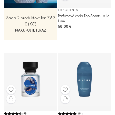
TOP SCENTS
Parfumová voda Top Scents La La
Sada 2 produktov: len 7,69
Lime
€ (KC)
58,00 €
NAKUPUJTE TERAZ
(
99
)
(
491
)