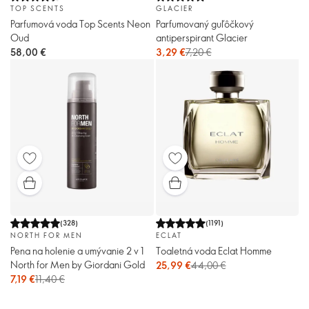
TOP SCENTS
GLACIER
Parfumová voda Top Scents Neon
Parfumovaný guľôčkový
Oud
antiperspirant Glacier
58,00 €
3,29 €
7,20 €
(
328
)
(
1191
)
NORTH FOR MEN
ECLAT
Pena na holenie a umývanie 2 v 1
Toaletná voda Eclat Homme
North for Men by Giordani Gold
25,99 €
44,00 €
7,19 €
11,40 €