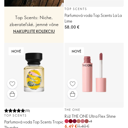
TOP SCENTS
Parfumová voda Top Scents La La
Top Scents: Niche,
Lime
zberateľské, jemné vône
58,00 €
NAKUPUJTE KOLEKCIU
NOVÉ
NOVÉ
THE ONE
(
10
)
Rúž THE ONE Ultra Flex Shine
TOP SCENTS
+
6
Parfumová voda Top Scents Tropic
6,49 €
11,40 €
Thunder