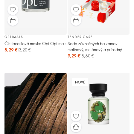
OPTIMALS
TENDER CARE
Čistiaca ílová maska Opt Optimals
Sada zázračných balzamov -
malinový, melónový a prírodný
8,29 €
13,20 €
9,29 €
15,60 €
NOVÉ