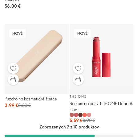
58,00 €
NOVÉ
NOVÉ
THE ONE
Puzdro na kozmetické štetce
Balzam na pery THE ONE Heart &
3,99 €
5,60 €
Hue
5,59 €
8,90 €
Zobrazených 7 z 10 produktov