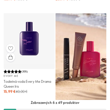
(
305
)
EVERY ME
Toaletná voda Every Me Drama
Queen Iris
15,99 €
40,00 €
Zobrazených 6 z 49 produktov