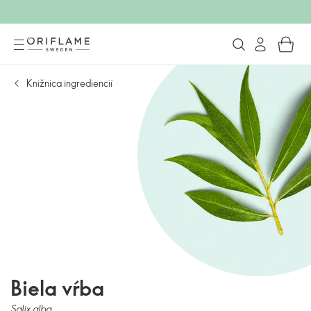
Knižnica ingrediencií
Biela vŕba
Salix alba