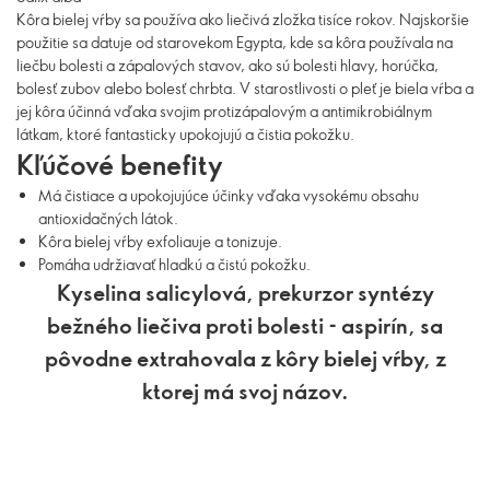
Kôra bielej vŕby sa používa ako liečivá zložka tisíce rokov. Najskoršie
použitie sa datuje od starovekom Egypta, kde sa kôra používala na
liečbu bolesti a zápalových stavov, ako sú bolesti hlavy, horúčka,
bolesť zubov alebo bolesť chrbta. V starostlivosti o pleť je biela vŕba a
jej kôra účinná vďaka svojim protizápalovým a antimikrobiálnym
látkam, ktoré fantasticky upokojujú a čistia pokožku.
Kľúčové benefity
Má čistiace a upokojujúce účinky vďaka vysokému obsahu
antioxidačných látok.
Kôra bielej vŕby exfoliauje a tonizuje.
Pomáha udržiavať hladkú a čistú pokožku.
Kyselina salicylová, prekurzor syntézy
bežného liečiva proti bolesti - aspirín, sa
pôvodne extrahovala z kôry bielej vŕby, z
ktorej má svoj názov.