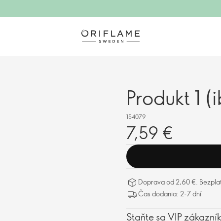
Produkt 1 (
154079
7,59 €
Doprava od 2,60 €. Bezpla
Čas dodania: 2-7 dní
Staňte sa VIP zákazní