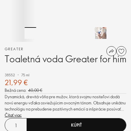
GREATER
Toaletná voda Greater for him
38552
75 ml
21,99 €
Bežná cena:
40,00 €
Dynamická, drevitá vôňa pre mužov, ktorá svojmu nositeľovi dodá
novú energiu vďaka osviežujúcim ovocným tónom. Obsahuje unikátnu
technológiu na prebudenie pozitívnych emócií a inšpirácie posúvať
svoje limity.
Čítať viac
KÚPIŤ