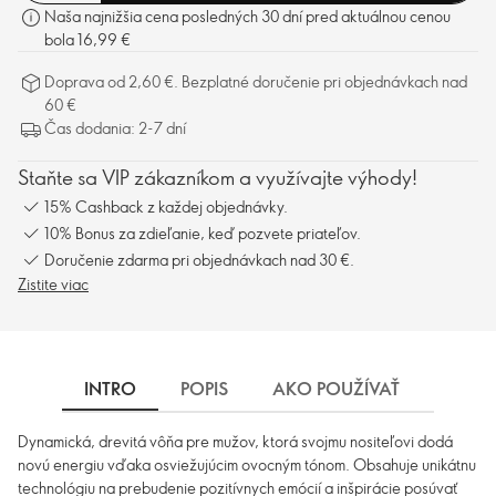
Naša najnižšia cena posledných 30 dní pred aktuálnou cenou
bola 16,99 €
Doprava od 2,60 €. Bezplatné doručenie pri objednávkach nad
60 €
Čas dodania: 2-7 dní
Staňte sa VIP zákazníkom a využívajte výhody!
15% Cashback z každej objednávky.
10% Bonus za zdieľanie, keď pozvete priateľov.
Doručenie zdarma pri objednávkach nad 30 €.
Zistite viac
INTRO
POPIS
AKO POUŽÍVAŤ
INGRE
Dynamická, drevitá vôňa pre mužov, ktorá svojmu nositeľovi dodá
novú energiu vďaka osviežujúcim ovocným tónom. Obsahuje unikátnu
technológiu na prebudenie pozitívnych emócií a inšpirácie posúvať