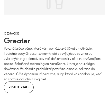
O ZNAČKE
Greater
Povznášajúce vône, ktoré vám pomôžu zvýšiť vašu motiváciu,
Toaletné vody Greater sú navrhnuté s vyvíjajúcou sa zmesou
vybraných ingrediencií, aby váš deň umocnili v ešte intenzívnejšom
pocite. Poháňané technológiou AuraScent, ktorá je neurológiou
dokázaná, že dokáže prebúdzať pozitívne emócie, od rána do
večera. Cíťte dynamiku inšpiratívnej aury, ktorá vás obklopuje, keď
sa snažíte dosiahnuť svoj cieľ.
ZISTITE VIAC