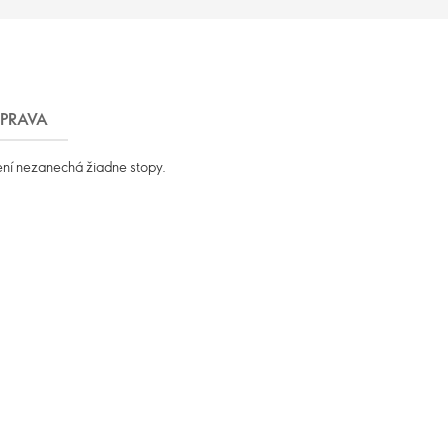
PRAVA
ení nezanechá žiadne stopy.