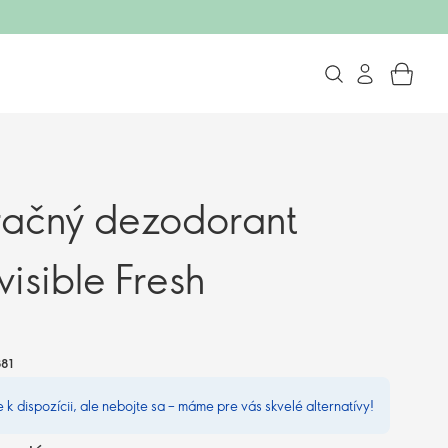
račný dezodorant
visible Fresh
81
e k dispozícii, ale nebojte sa – máme pre vás skvelé alternatívy!