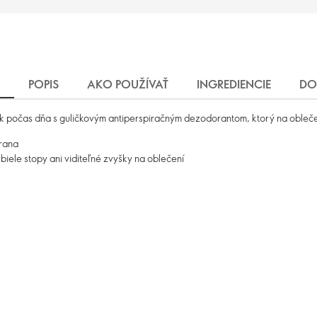
POPIS
AKO POUŽÍVAŤ
INGREDIENCIE
DO
ek počas dňa s guličkovým antiperspiračným dezodorantom, ktorý na obleč
rana
iele stopy ani viditeľné zvyšky na oblečení