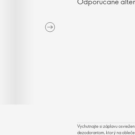
Odporúčané alter
Vychutnajte si záplavu osvieže
dezodorantom, ktorý na obleče