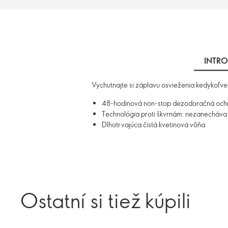
INTRO
Vychutnajte si záplavu osvieženia kedykoľv
48-hodinová non-stop dezodoračná och
Technológia proti škvrnám: nezanecháva b
Dlhotrvajúca čistá kvetinová vôňa
Ostatní si tiež kúpili