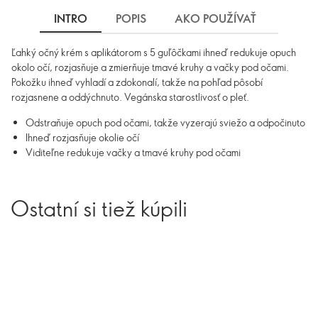
INTRO
POPIS
AKO POUŽÍVAŤ
INGRE
Ľahký očný krém s aplikátorom s 5 guľôčkami ihneď redukuje opuch
okolo očí, rozjasňuje a zmierňuje tmavé kruhy a vačky pod očami.
Pokožku ihneď vyhladí a zdokonalí, takže na pohľad pôsobí
rozjasnene a oddýchnuto. Vegánska starostlivosť o pleť.
Odstraňuje opuch pod očami, takže vyzerajú sviežo a odpočinuto
Ihneď rozjasňuje okolie očí
Viditeľne redukuje vačky a tmavé kruhy pod očami
Ostatní si tiež kúpili