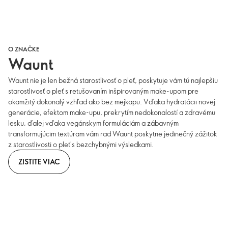
O ZNAČKE
Waunt
Waunt nie je len bežná starostlivosť o pleť, poskytuje vám tú najlepšiu
starostlivosť o pleť s retušovaním inšpirovaným make-upom pre
okamžitý dokonalý vzhľad ako bez mejkapu. Vďaka hydratácii novej
generácie, efektom make-upu, prekrytím nedokonalostí a zdravému
lesku, ďalej vďaka vegánskym formuláciám a zábavným
transformujúcim textúram vám rad Waunt poskytne jedinečný zážitok
z starostlivosti o pleť s bezchybnými výsledkami.
ZISTITE VIAC