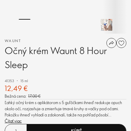
WAUNT
Očný krém Waunt 8 Hour
Sleep
41353
15 ml
12,49 €
Bežná cena:
17,00 €
Ľahký očný krém s aplikátorom s 5 guľôčkami ihneď redukuje opuch
okolo očí, rozjasňuje a zmierňuje tmavé kruhy a vačky pod očami.
Pokožku ihneď vyhladí a zdokonalí, takže na pohľad pôsobí
rozjasnene a oddýchnuto. Vegánska starostlivosť o pleť.
Čítať viac
KÚPIŤ