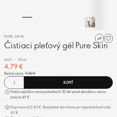
PURE SKIN
Čistiaci pleťový gél Pure Skin
41671
150 ml
4,79 €
Bežná cena:
9,00 €
KÚPIŤ
Naša najnižšia cena posledných 30 dní pred aktuálnou cenou
bola 4,49 €
Doprava od 2,60 €. Bezplatné doručenie pri objednávkach nad
60 €