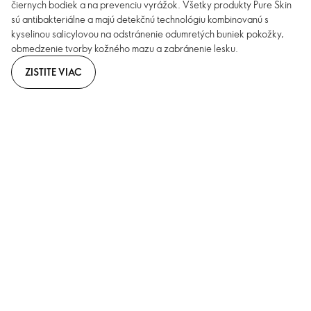
čiernych bodiek a na prevenciu vyrážok. Všetky produkty Pure Skin
sú antibakteriálne a majú detekčnú technológiu kombinovanú s
kyselinou salicylovou na odstránenie odumretých buniek pokožky,
obmedzenie tvorby kožného mazu a zabránenie lesku.
ZISTITE VIAC