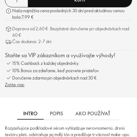
Naša najnižšia cena posledných 30 dní pred aktuálnou cenou
bola 7,99 €
Doprava od 2,60 €. Bezplatné doručenie pri objednávkach nad
60 €
Čas dodania: 2-7 dní
Staňte sa VIP zákazníkom a využívajte výhody!
15% Cashback z každej objednávky.
10% Bonus za zdieľanie, keď pozvete priateľov.
Doručenie zdarma pri objednávkach nad 30 €.
Zistite viac
INTRO
POPIS
AKO POUŽÍVAŤ
INGRE
Rozjasňujúce podkladové sérum vyhladzuje nerovnomernú, drsnú
textúru pleti, odstraňuje jej mdlý tón a predlžuje trvácnosť make-upu.