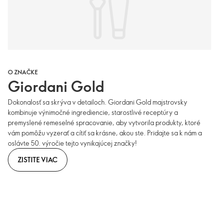
O ZNAČKE
Giordani Gold
Dokonalosť sa skrýva v detailoch. Giordani Gold majstrovsky
kombinuje výnimočné ingrediencie, starostlivé receptúry a
premyslené remeselné spracovanie, aby vytvorila produkty, ktoré
vám pomôžu vyzerať a cítiť sa krásne, akou ste. Pridajte sa k nám a
oslávte 50. výročie tejto vynikajúcej značky!
ZISTITE VIAC