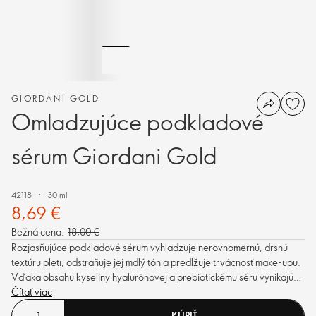
GIORDANI GOLD
Omladzujúce podkladové
sérum Giordani Gold
42118
30 ml
8,69 €
Bežná cena:
18,00 €
Rozjasňujúce podkladové sérum vyhladzuje nerovnomernú, drsnú
textúru pleti, odstraňuje jej mdlý tón a predlžuje trvácnosť make-upu.
Vďaka obsahu kyseliny hyalurónovej a prebiotickému séru vynikajúco
hydratuje pleť a zanechá ju na pohľad žiarivú a mladistvú.
Čítať viac
KÚPIŤ