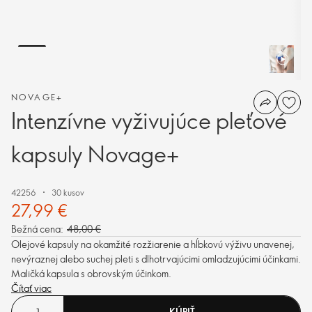
NOVAGE+
Intenzívne vyživujúce pleťové
kapsuly Novage+
42256
30 kusov
27,99 €
Bežná cena:
48,00 €
Olejové kapsuly na okamžité rozžiarenie a hĺbkovú výživu unavenej,
nevýraznej alebo suchej pleti s dlhotrvajúcimi omladzujúcimi účinkami.
Maličká kapsula s obrovským účinkom.
Čítať viac
KÚPIŤ