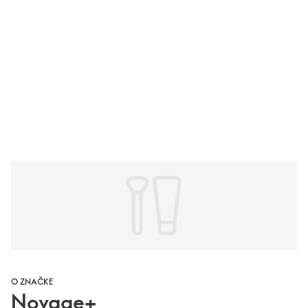
O ZNAČKE
Novage+