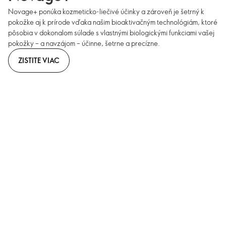
Novage+ ponúka kozmeticko-liečivé účinky a zároveň je šetrný k
pokožke aj k prírode vďaka našim bioaktivačným technológiám, ktoré
pôsobia v dokonalom súlade s vlastnými biologickými funkciami vašej
pokožky – a navzájom – účinne, šetrne a precízne.
ZISTITE VIAC