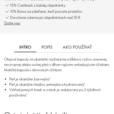
15% Cashback z každej objednávky.
10% Bonus za zdieľanie, keď pozvete priateľov.
Doručenie zdarma pri objednávkach nad 30 €.
Zistite viac
INTRO
POPIS
AKO POUŽÍVAŤ
INGRE
Olejové kapsuly na okamžité rozžiarenie a hĺbkovú výživu unavenej,
nevýraznej alebo suchej pleti s dlhotrvajúcimi omladzujúcimi účinkami.
Maličká kapsula s obrovským účinkom.
Pleť je okamžite žiarivejšia*
Pleť je okamžite hladšia, jemnejšia a hydratovaná*
Vzhľad jemných liniek a vrások je redukovaný po 2 týždňoch
používania*