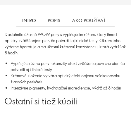
INTRO
POPIS
AKO POUŽÍVAŤ
INGRE
Dosiahnite úžasné WOW pery s vyplňujúcim rúžom, ktorý ihneď
opticky zväčší objem pier, čo potvrdili aj klinické testy. Okrem toho
výdatne hydratuje a má úžasnú krémovú konzistenciu, ktorá vydrží až
8 hodín.
Vyplňujúci rúž na pery: okamžitý efekt zväčšenia povrchu pier, čo
potvrdili aj klinické testy
Krémové zloženie vytvára optický efekt objemu vďaka obsahu
žiarivých perličiek
Intenzívne pigmenty, hydratačné ingrediencie, výdrž až 8 hodín
Ostatní si tiež kúpili