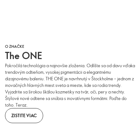
O ZNAČKE
The ONE
Pokročilá technológia a najnovšie zloženia. Odlíšte sa od davu vďaka
trendovým odtieňom, vysokej pigmentácii a elegantnému
dizajnovému baleniu. THE ONE je navrhnutý v Štockholme – jednom z
inovačných hlavných miest sveta a mieste, kde sa rodia trendy.
Vyjadrite sa širokou škálou kozmetiky na tvár, oči, pery a nechty.
Štýlové nové odtiene sa snúbia s inovatívnymi formátmi. Poďte do
toho. Teraz.
ZISTITE VIAC