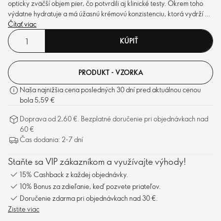
opticky zväčší objem pier, čo potvrdili aj klinické testy. Okrem toho
výdatne hydratuje a má úžasnú krémovú konzistenciu, ktorá vydrží až
8 hodín.
Čítať viac
KÚPIŤ
PRODUKT - VZORKA
Naša najnižšia cena posledných 30 dní pred aktuálnou cenou
bola 5,59 €
Doprava od 2,60 €. Bezplatné doručenie pri objednávkach nad
60 €
Čas dodania: 2-7 dní
Staňte sa VIP zákazníkom a využívajte výhody!
15% Cashback z každej objednávky.
10% Bonus za zdieľanie, keď pozvete priateľov.
Doručenie zdarma pri objednávkach nad 30 €.
Zistite viac