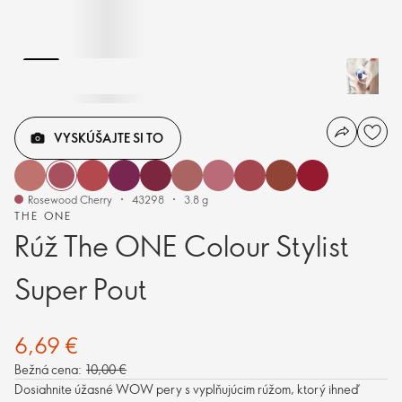
VYSKÚŠAJTE SI TO
Rosewood Cherry
43298
3.8 g
THE ONE
Rúž The ONE Colour Stylist
Super Pout
6,69 €
Bežná cena:
10,00 €
Dosiahnite úžasné WOW pery s vyplňujúcim rúžom, ktorý ihneď