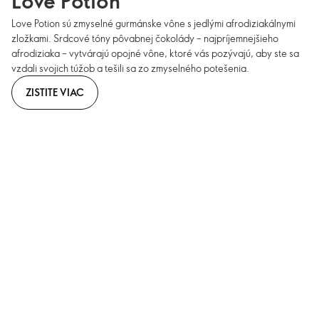
Love Potion
Love Potion sú zmyselné gurmánske vône s jedlými afrodiziakálnymi
zložkami. Srdcové tóny pôvabnej čokolády – najpríjemnejšieho
afrodiziaka – vytvárajú opojné vône, ktoré vás pozývajú, aby ste sa
vzdali svojich túžob a tešili sa zo zmyselného potešenia.
ZISTITE VIAC