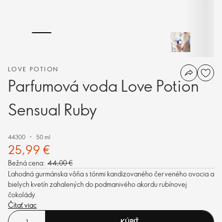
LOVE POTION
Parfumová voda Love Potion
Sensual Ruby
44300
50 ml
25,99 €
Bežná cena:
44,00 €
Lahodná gurmánska vôňa s tónmi kandizovaného červeného ovocia a
bielych kvetín zahalených do podmanivého akordu rubínovej
čokolády.
Čítať viac
KÚPIŤ