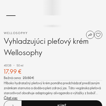
WELLOSOPHY
Vyhladzujúci pleťový krém
Wellosophy
45138
50 ml
17,99 €
Bežná cena:
23,50 €
Hlboko hydratačný pleťový krém pomáha predchádzať predčasným
známkam starnutia a dodáva pleti zdravý jas. Táto vegánska pleťová
starostlivosť obsahuje adaptogény ašvaganda a výťažky z bobúľ
schizandry.
Čítať viac
KÚPIŤ