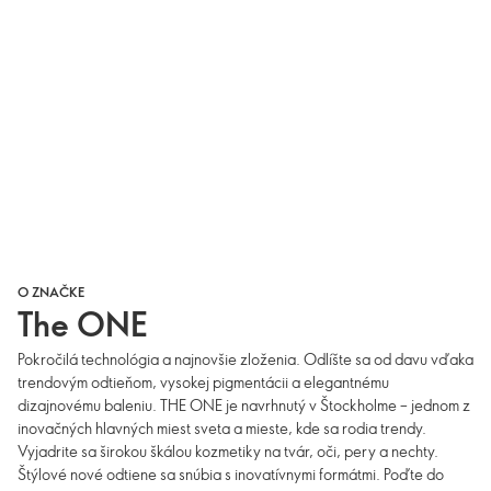
O ZNAČKE
The ONE
Pokročilá technológia a najnovšie zloženia. Odlíšte sa od davu vďaka
trendovým odtieňom, vysokej pigmentácii a elegantnému
dizajnovému baleniu. THE ONE je navrhnutý v Štockholme – jednom z
inovačných hlavných miest sveta a mieste, kde sa rodia trendy.
Vyjadrite sa širokou škálou kozmetiky na tvár, oči, pery a nechty.
Štýlové nové odtiene sa snúbia s inovatívnymi formátmi. Poďte do