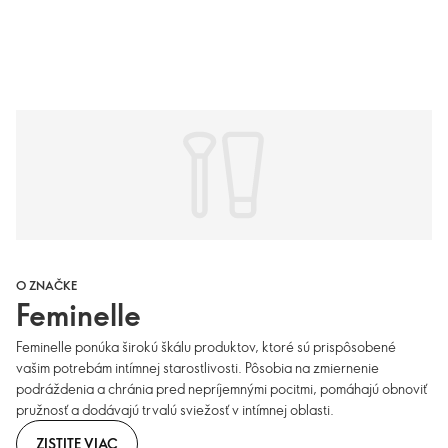
O ZNAČKE
Feminelle
Feminelle ponúka širokú škálu produktov, ktoré sú prispôsobené
vašim potrebám intímnej starostlivosti. Pôsobia na zmiernenie
podráždenia a chránia pred nepríjemnými pocitmi, pomáhajú obnoviť
pružnosť a dodávajú trvalú sviežosť v intímnej oblasti.
ZISTITE VIAC