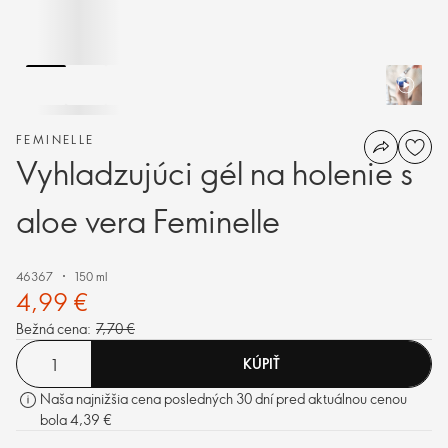
FEMINELLE
Vyhladzujúci gél na holenie s
aloe vera Feminelle
46367
150 ml
4,99 €
Bežná cena:
7,70 €
KÚPIŤ
Naša najnižšia cena posledných 30 dní pred aktuálnou cenou
bola 4,39 €