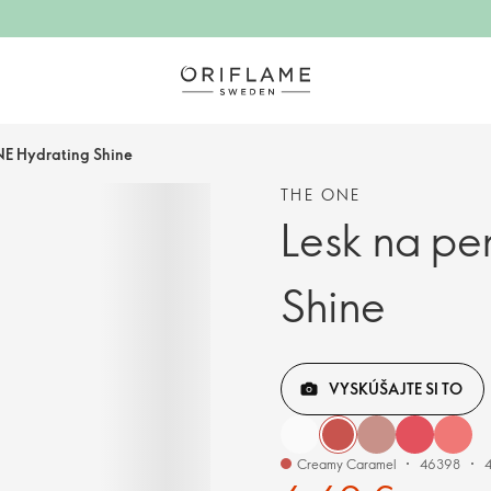
NE Hydrating Shine
THE ONE
Lesk na pe
Shine
VYSKÚŠAJTE SI TO
Creamy Caramel
46398
4