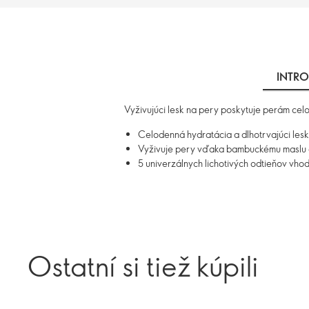
INTRO
Vyživujúci lesk na pery poskytuje perám celo
Celodenná hydratácia a dlhotrvajúci lesk
Vyživuje pery vďaka bambuckému maslu a
5 univerzálnych lichotivých odtieňov vhod
Ostatní si tiež kúpili