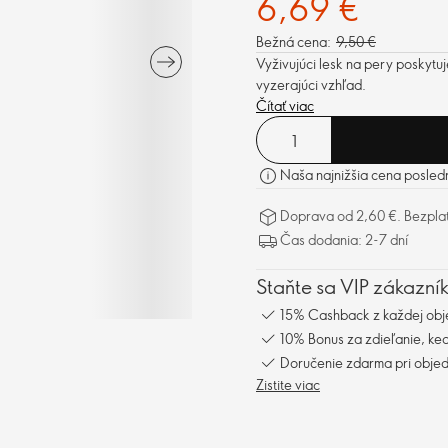
6,69 €
Bežná cena:
9,50 €
Vyživujúci lesk na pery poskytu
vyzerajúci vzhľad.
Čítať viac
Naša najnižšia cena posled
Doprava od 2,60 €. Bezpla
Čas dodania: 2-7 dní
Staňte sa VIP zákazní
15% Cashback z každej obj
10% Bonus za zdieľanie, keď
Doručenie zdarma pri obje
Zistite viac