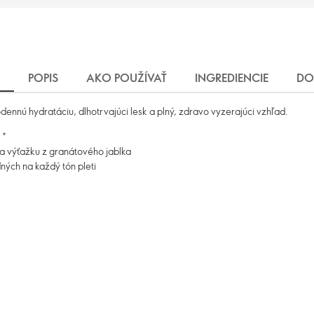
POPIS
AKO POUŽÍVAŤ
INGREDIENCIE
DO
dennú hydratáciu, dlhotrvajúci lesk a plný, zdravo vyzerajúci vzhľad.
 *
 výťažku z granátového jablka
ných na každý tón pleti