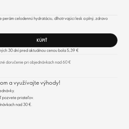
je perám celodennú hydratáciu, dlhotrvajúci lesk a plný, zdravo
KÚPIŤ
ných 30 dní pred aktuálnou cenou bola 5,39 €
tné doručenie pri objednávkach nad 60 €
kom a využívajte výhody!
ednávky.
 pozvete priateľov.
dnávkach nad 30 €.