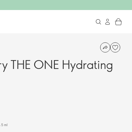
ry THE ONE Hydrating
.5 ml