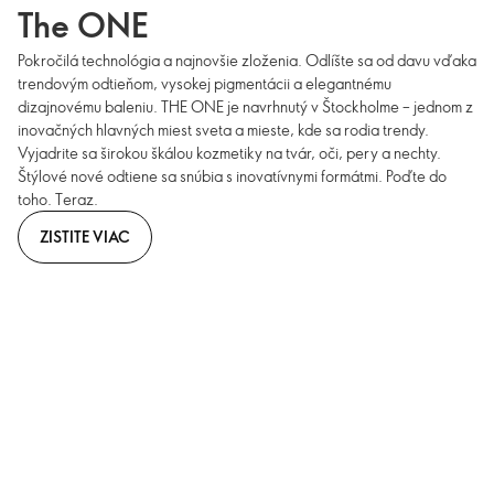
The ONE
Pokročilá technológia a najnovšie zloženia. Odlíšte sa od davu vďaka
trendovým odtieňom, vysokej pigmentácii a elegantnému
dizajnovému baleniu. THE ONE je navrhnutý v Štockholme – jednom z
inovačných hlavných miest sveta a mieste, kde sa rodia trendy.
Vyjadrite sa širokou škálou kozmetiky na tvár, oči, pery a nechty.
Štýlové nové odtiene sa snúbia s inovatívnymi formátmi. Poďte do
toho. Teraz.
ZISTITE VIAC