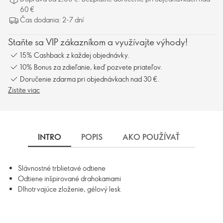
60 €
Čas dodania: 2-7 dní
Staňte sa VIP zákazníkom a využívajte výhody!
15% Cashback z každej objednávky.
10% Bonus za zdieľanie, keď pozvete priateľov.
Doručenie zdarma pri objednávkach nad 30 €.
Zistite viac
INTRO
POPIS
AKO POUŽÍVAŤ
INGRE
Slávnostné trblietavé odtiene
Odtiene inšpirované drahokamami
Dlhotrvajúce zloženie, gélový lesk