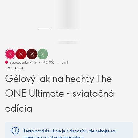
Spectacular Pink
46706
8 ml
THE ONE
Gélový lak na hechty The
ONE Ultimate - sviatočná
edícia
Tento produkt už nie je k dispozícii, ale nebojte sa –
máme pre vás skvelé alternatívy!