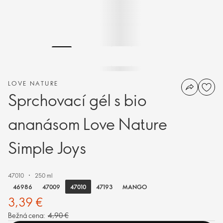
LOVE NATURE
Sprchovací gél s bio
ananásom Love Nature
Simple Joys
47010
250 ml
47010
46986
47009
47193
MANGO
3,39 €
Bežná cena:
4,90 €