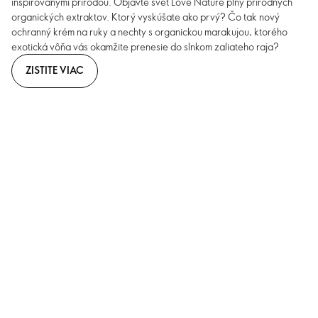
inšpirovanými prírodou. Objavte svet Love Nature plný prírodných
organických extraktov. Ktorý vyskúšate ako prvý? Čo tak nový
ochranný krém na ruky a nechty s organickou marakujou, ktorého
exotická vôňa vás okamžite prenesie do slnkom zaliateho raja?
ZISTITE VIAC