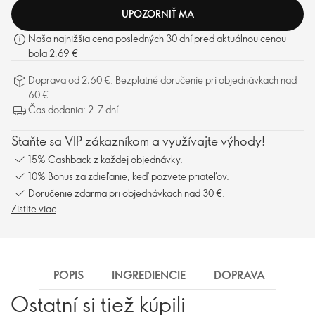
UPOZORNIŤ MA
Naša najnižšia cena posledných 30 dní pred aktuálnou cenou
bola 2,69 €
Doprava od 2,60 €. Bezplatné doručenie pri objednávkach nad
60 €
Čas dodania: 2-7 dní
Staňte sa VIP zákazníkom a využívajte výhody!
15% Cashback z každej objednávky.
10% Bonus za zdieľanie, keď pozvete priateľov.
Doručenie zdarma pri objednávkach nad 30 €.
Zistite viac
POPIS
INGREDIENCIE
DOPRAVA
Ostatní si tiež kúpili