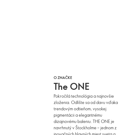
O ZNAČKE
The ONE
Pokročilá technológia a najnovšie
zloženia. Odlíšte sa od davu vďaka
trendovým odtieňom, vysokej
pigmentácii a elegantnému
dizajnovému baleniu. THE ONE je
navrhnutý v Štockholme – jednom z
inovačných hlavných miest sveta a