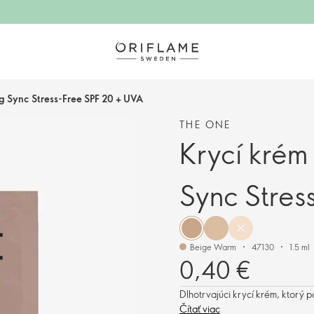
g Sync Stress-Free SPF 20 + UVA
THE ONE
Krycí krém
Sync Stres
Beige Warm
47130
1.5 ml
0,40 €
Dlhotrvajúci krycí krém, ktorý p
Čítať viac