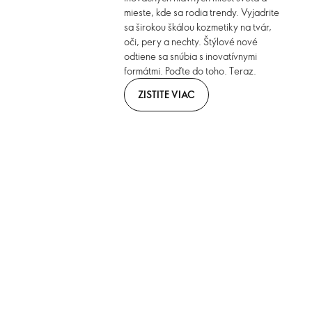
mieste, kde sa rodia trendy. Vyjadrite
sa širokou škálou kozmetiky na tvár,
oči, pery a nechty. Štýlové nové
odtiene sa snúbia s inovatívnymi
formátmi. Poďte do toho. Teraz.
ZISTITE VIAC