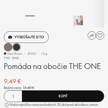
VYSKÚŠAJTE SI TO
Dark Brown
47253
1.5 g
THE ONE
Pomáda na obočie THE ONE
9,49 €
Bežná cena:
13,40 €
KÚPIŤ
Naša najnižšia cena posledných 30 dní pred aktuálnou cenou