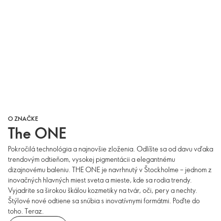
O ZNAČKE
The ONE
Pokročilá technológia a najnovšie zloženia. Odlíšte sa od davu vďaka
trendovým odtieňom, vysokej pigmentácii a elegantnému
dizajnovému baleniu. THE ONE je navrhnutý v Štockholme – jednom z
inovačných hlavných miest sveta a mieste, kde sa rodia trendy.
Vyjadrite sa širokou škálou kozmetiky na tvár, oči, pery a nechty.
Štýlové nové odtiene sa snúbia s inovatívnymi formátmi. Poďte do
toho. Teraz.