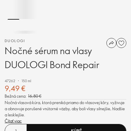
DUOLOGI
Nočné sérum na vlasy
DUOLOGI Bond Repair
47262
150 ml
9,49 €
Bežná cena:
16,80 €
Nočná vlasová kúra, ktorá preniká priamo do vlasovej kôry, vyživuje
a obnovuje porušené vnútorné väzby, aby boli vlasy silnejšie, hladšie
a lesklejšie.
Čítať viac
KÚPIŤ