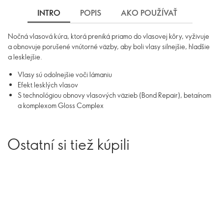
INTRO
POPIS
AKO POUŽÍVAŤ
INGRE
Nočná vlasová kúra, ktorá preniká priamo do vlasovej kôry, vyživuje
a obnovuje porušené vnútorné väzby, aby boli vlasy silnejšie, hladšie
a lesklejšie.
Vlasy sú odolnejšie voči lámaniu
Efekt lesklých vlasov
S technológiou obnovy vlasových väzieb (Bond Repair), betaínom
a komplexom Gloss Complex
Ostatní si tiež kúpili