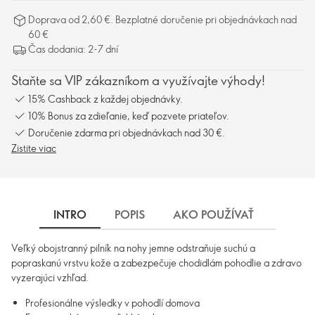
Doprava od 2,60 €. Bezplatné doručenie pri objednávkach nad
60 €
Čas dodania: 2-7 dní
Staňte sa VIP zákazníkom a využívajte výhody!
15% Cashback z každej objednávky.
10% Bonus za zdieľanie, keď pozvete priateľov.
Doručenie zdarma pri objednávkach nad 30 €.
Zistite viac
INTRO
POPIS
AKO POUŽÍVAŤ
DOPR
Veľký obojstranný pilník na nohy jemne odstraňuje suchú a
popraskanú vrstvu kože a zabezpečuje chodidlám pohodlie a zdravo
vyzerajúci vzhľad.
Profesionálne výsledky v pohodlí domova