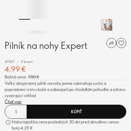
Pilník na nohy Expert
47427
0 kusov
4,99 €
Bežná cena:
7,50 €
Veľký obojstranný pilník na nohy jemne odstraňuje suchú a
popraskanú vrstvu kože a zabezpečuje chodidlám pohodlie a zdravo
vyzerajúci vzhľad.
Čítať viac
KÚPIŤ
Naša najnižšia cena posledných 30 dní pred aktuálnou cenou
bola 4,29 €