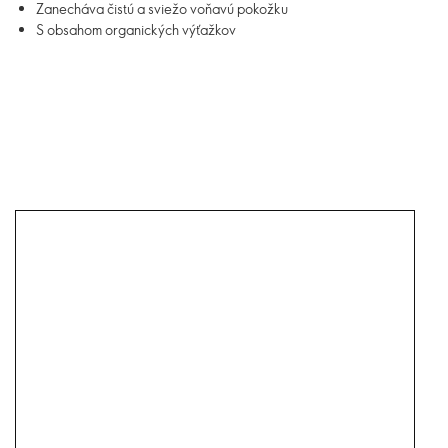
Zanecháva čistú a sviežo voňavú pokožku
S obsahom organických výťažkov