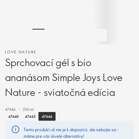
LOVE NATURE
Sprchovací gél s bio
ananásom Simple Joys Love
Nature - sviatočná edícia
47446
250 ml
47446
47440
47443
Tento produkt už nie je k dispozícii, ale nebojte sa –
máme pre vás skvelé alternatívy!