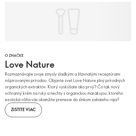
O ZNAČKE
Love Nature
Rozmaznávajte svoje zmysly sladkými a šťavnatými receptúrami
inšpirovanými prírodou. Objavte svet Love Nature plný prírodných
organických extraktov. Ktorý vyskúšate ako prvý? Čo tak nový
ochranný krém na ruky a nechty s organickou marakujou, ktorého
exotická vôňa vás okamžite prenesie do slnkom zaliateho raja?
ZISTITE VIAC