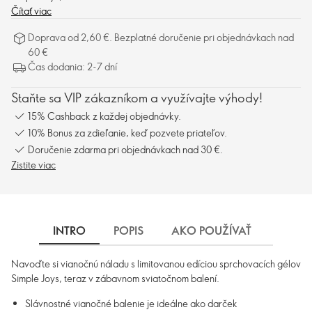
Čítať viac
Doprava od 2,60 €. Bezplatné doručenie pri objednávkach nad
60 €
Čas dodania: 2-7 dní
Staňte sa VIP zákazníkom a využívajte výhody!
15% Cashback z každej objednávky.
10% Bonus za zdieľanie, keď pozvete priateľov.
Doručenie zdarma pri objednávkach nad 30 €.
Zistite viac
INTRO
POPIS
AKO POUŽÍVAŤ
INGRE
Navoďte si vianočnú náladu s limitovanou edíciou sprchovacích gélov
Simple Joys, teraz v zábavnom sviatočnom balení.
Slávnostné vianočné balenie je ideálne ako darček