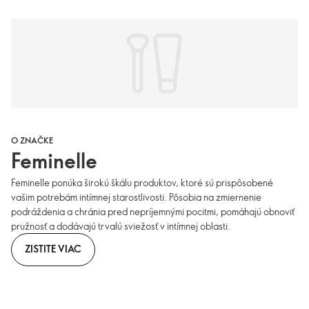
O ZNAČKE
Feminelle
Feminelle ponúka širokú škálu produktov, ktoré sú prispôsobené
vašim potrebám intímnej starostlivosti. Pôsobia na zmiernenie
podráždenia a chránia pred nepríjemnými pocitmi, pomáhajú obnoviť
pružnosť a dodávajú trvalú sviežosť v intímnej oblasti.
ZISTITE VIAC