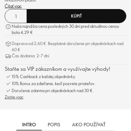
Čítať viac
KÚPIŤ
Naša najnižšia cena posledných 30 dní pred aktuálnou cenou
bola 4,29 €
Doprava od 2,60 €. Bezplatné doručenie pri objednávkach nad
60 €
Čas dodania: 2-7 dní
Staňte sa VIP zákazníkom a využívajte výhody!
15% Cashback z každej objednávky.
10% Bonus za zdieľanie, keď pozvete priateľov.
Doručenie zdarma pri objednávkach nad 30 €.
Zistite viac
INTRO
POPIS
AKO POUŽÍVAŤ
INGRE