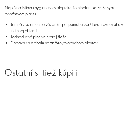
Náplň na intímnu hygienu v ekologickejšom balení so zníženým
množstvom plastu.
Jemné zloženie s vyváženým pH pomáha udržiavať rovnováhu v
intímnej oblasti
Jednoduché plnenie starej fľaše
Dodáva sa v obale so zníženým obsahom plastov
Ostatní si tiež kúpili