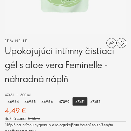
FEMINELLE
Upokojujúci intímny čistiaci
gél s aloe vera Feminelle -
náhradná náplň
47451
300 ml
47451
46964
46965
46966
47099
47452
4,49 €
Bežná cena:
8,50 €
Náplň na intímnu hygienu v ekologickejšom balení so zníženým
množstvom plastu.