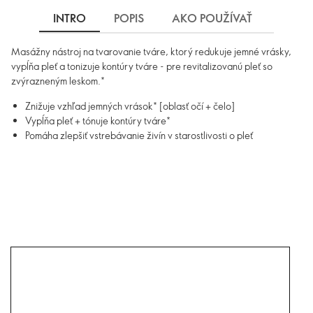
INTRO
POPIS
AKO POUŽÍVAŤ
DOPR
Masážny nástroj na tvarovanie tváre, ktorý redukuje jemné vrásky,
vypĺňa pleť a tonizuje kontúry tváre - pre revitalizovanú pleť so
zvýrazneným leskom.*
Znižuje vzhľad jemných vrások* [oblasť očí + čelo]
Vypĺňa pleť + tónuje kontúry tváre*
Pomáha zlepšiť vstrebávanie živín v starostlivosti o pleť