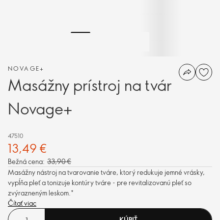
NOVAGE+
Masážny prístroj na tvár
Novage+
47510
13,49 €
Bežná cena:
33,90 €
Masážny nástroj na tvarovanie tváre, ktorý redukuje jemné vrásky,
vypĺňa pleť a tonizuje kontúry tváre - pre revitalizovanú pleť so
zvýrazneným leskom.*
Čítať viac
KÚPIŤ