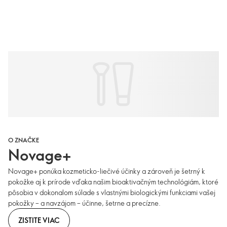
O ZNAČKE
Novage+
Novage+ ponúka kozmeticko-liečivé účinky a zároveň je šetrný k
pokožke aj k prírode vďaka našim bioaktivačným technológiám, ktoré
pôsobia v dokonalom súlade s vlastnými biologickými funkciami vašej
pokožky – a navzájom – účinne, šetrne a precízne.
ZISTITE VIAC