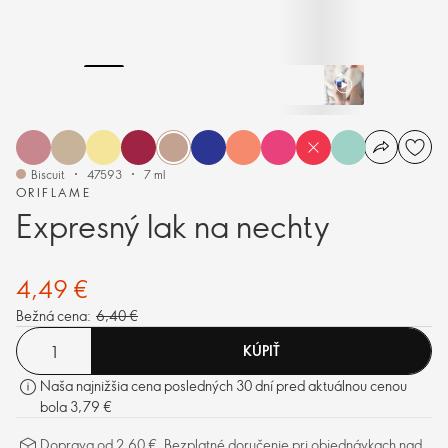
Biscuit
47593
7 ml
ORIFLAME
Expresný lak na nechty
4,49 €
Bežná cena:
6,40 €
KÚPIŤ
Naša najnižšia cena posledných 30 dní pred aktuálnou cenou
bola 3,79 €
Doprava od 2,60 €. Bezplatné doručenie pri objednávkach nad