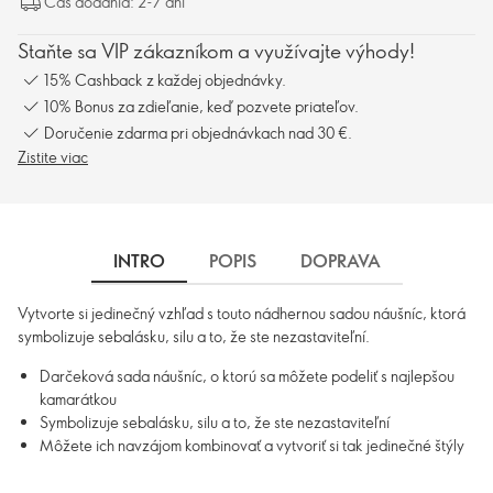
Čas dodania: 2-7 dní
Staňte sa VIP zákazníkom a využívajte výhody!
15% Cashback z každej objednávky.
10% Bonus za zdieľanie, keď pozvete priateľov.
Doručenie zdarma pri objednávkach nad 30 €.
Zistite viac
INTRO
POPIS
DOPRAVA
Vytvorte si jedinečný vzhľad s touto nádhernou sadou náušníc, ktorá
symbolizuje sebalásku, silu a to, že ste nezastaviteľní.
Darčeková sada náušníc, o ktorú sa môžete podeliť s najlepšou
kamarátkou
Symbolizuje sebalásku, silu a to, že ste nezastaviteľní
Môžete ich navzájom kombinovať a vytvoriť si tak jedinečné štýly