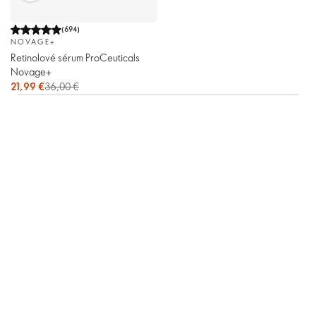
(
694
)
NOVAGE+
Retinolové sérum ProCeuticals
Novage+
21,99 €
36,00 €