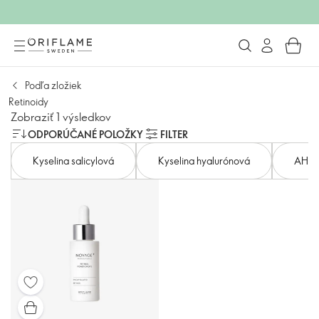
Podľa zložiek
Retinoidy
Zobraziť 1 výsledkov
ODPORÚČANÉ POLOŽKY
FILTER
Kyselina salicylová
Kyselina hyalurónová
AHA