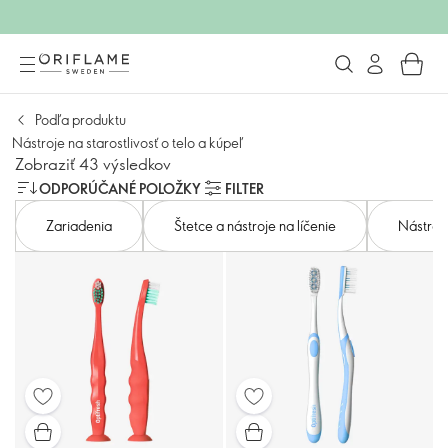
Podľa produktu
Nástroje na starostlivosť o telo a kúpeľ
Zobraziť 43 výsledkov
ODPORÚČANÉ POLOŽKY
FILTER
Zariadenia
Štetce a nástroje na líčenie
Nástroje