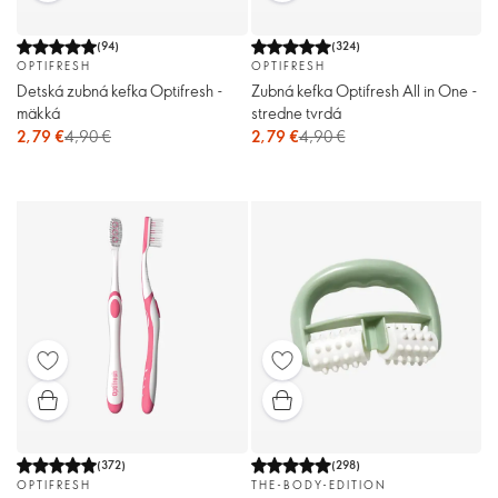
(
94
)
(
324
)
OPTIFRESH
OPTIFRESH
Detská zubná kefka Optifresh -
Zubná kefka Optifresh All in One -
mäkká
stredne tvrdá
2,79 €
4,90 €
2,79 €
4,90 €
(
372
)
(
298
)
OPTIFRESH
THE-BODY-EDITION