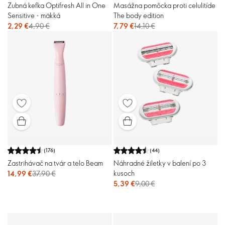
Zubná kefka Optifresh All in One
Masážna pomôcka proti celulitíde
Sensitive - mäkká
The body edition
2,29 €
4,90 €
7,79 €
14,10 €
(
176
)
(
44
)
Zastrihávač na tvár a telo Beam
Náhradné žiletky v balení po 3
kusoch
14,99 €
37,90 €
5,39 €
9,00 €