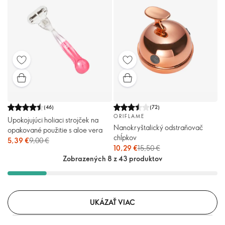
(
46
)
(
72
)
ORIFLAME
Upokojujúci holiaci strojček na
Nanokryštalický odstraňovač
opakované použitie s aloe vera
chĺpkov
5,39 €
9,00 €
10,29 €
15,50 €
Zobrazených 8 z 43 produktov
UKÁZAŤ VIAC