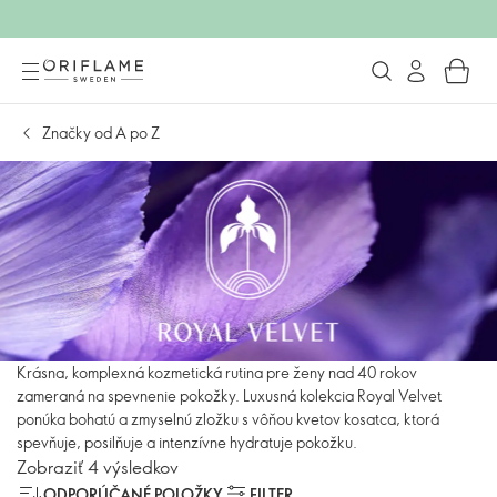
Značky od A po Z
Krásna, komplexná kozmetická rutina pre ženy nad 40 rokov
zameraná na spevnenie pokožky. Luxusná kolekcia Royal Velvet
ponúka bohatú a zmyselnú zložku s vôňou kvetov kosatca, ktorá
spevňuje, posilňuje a intenzívne hydratuje pokožku.
Zobraziť 4 výsledkov
ODPORÚČANÉ POLOŽKY
FILTER