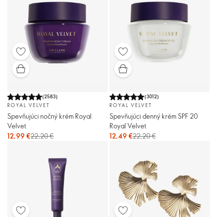
(
2583
)
(
3012
)
ROYAL VELVET
ROYAL VELVET
Spevňujúci nočný krém Royal
Spevňujúci denný krém SPF 20
Velvet
Royal Velvet
12,99 €
22,20 €
12,49 €
22,20 €