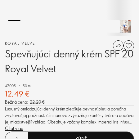
ROYAL VELVET
Spevňujúci denný krém SPF 20
Royal Velvet
47005
50 ml
12,49 €
Bežná cena:
22,20 €
Luxusný omladzujúci denný krém zlepšuje pevnosť pleti a pomáha
zvyšovať jej pružnosť, čím nanovo zvýrazňuje kontúry tváre a dodáva
jej mladistvejší vzhľad. Obsahuje vzácny komplex Imperial Iris Infusion
s aktívnymi výťažkami z kosatca, ametystu a hrášku. SPF 20.
Čítať viac
KÚPIŤ