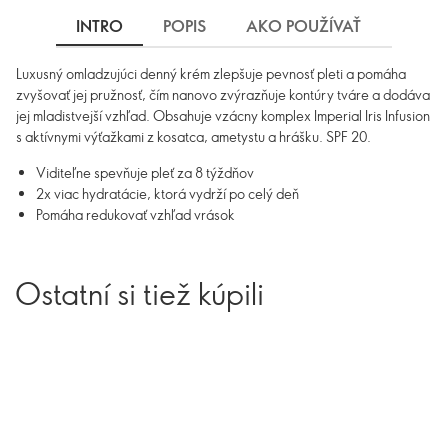
INTRO
POPIS
AKO POUŽÍVAŤ
INGRE
Luxusný omladzujúci denný krém zlepšuje pevnosť pleti a pomáha
zvyšovať jej pružnosť, čím nanovo zvýrazňuje kontúry tváre a dodáva
jej mladistvejší vzhľad. Obsahuje vzácny komplex Imperial Iris Infusion
s aktívnymi výťažkami z kosatca, ametystu a hrášku. SPF 20.
Viditeľne spevňuje pleť za 8 týždňov
2x viac hydratácie, ktorá vydrží po celý deň
Pomáha redukovať vzhľad vrások
Ostatní si tiež kúpili