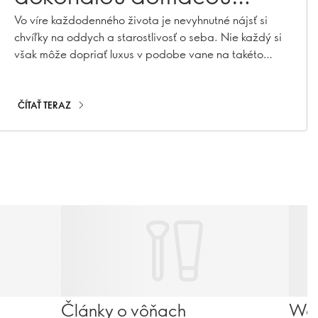
sprchou
Vo víre každodenného života je nevyhnutné nájsť si
chvíľky na oddych a starostlivosť o seba. Nie každý si
však môže dopriať luxus v podobe vane na takéto
rozmaznávanie. Nebojte sa! Osviežujúci trend vo
svete krásy povýši vašu rutinu sprchovania na luxusný
zážitok podobný kúpeľom. Vitajte v rituálnom
ČÍTAŤ TERAZ
oplachovaní - uvedomelom postupe, ktorý premení
vašu každodennú sprchu na omladzujúci zážitok!
Články o vôňach
Wel