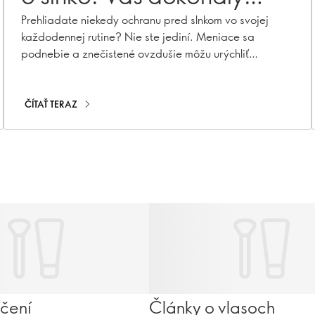
sprievodca ochranou
Prehliadate niekedy ochranu pred slnkom vo svojej
každodennej rutine? Nie ste jediní. Meniace sa
pred slnkom
podnebie a znečistené ovzdušie môžu urýchliť
starnutie pokožky, spôsobiť hyperpigmentáciu, jemné
vrásky a stratu kolagénu. S naším sortimentom
základných prípravkov na ochranu pred slnkom vrátane
ČÍTAŤ TERAZ
opaľovacích krémov, hydratačných krémov s SPF a
make-upu s SPF môžete zostať chránení po celý rok!
íčení
Články o vlasoch