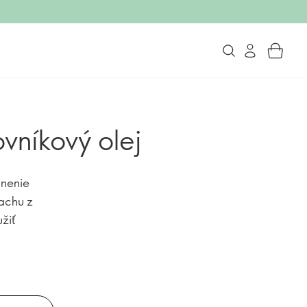
vníkový olej
lnenie
achu z
žiť