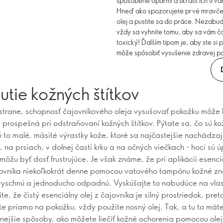
spôsobené oparmi a skrátiť ich trva
Hneď ako spozorujete prvé mravčeni
olej a pustite sa do práce. Nezabud
vždy sa vyhnite tomu, aby sa vám čaj
toxický! Ďalším tipom je, aby ste si
môže spôsobiť vysušenie zdravej p
tie kožných štítkov
strane, schopnosť čajovníkového oleja vysušovať pokožku môže 
i prospešná pri odstraňovaní kožných štítkov. Pýtate sa, čo sú k
 to malé, mäsité výrastky kože, ktoré sa najčastejšie nachádzaj
 na prsiach, v dolnej časti krku a na očných viečkach - hoci sú ú
môžu byť dosť frustrujúce. Je však známe, že pri aplikácii esenc
jovníka niekoľkokrát denne pomocou vatového tampónu kožné z
yschnú a jednoducho odpadnú. Vyskúšajte to nabudúce na vlast
, že čistý esenciálny olej z čajovníka je silný prostriedok, pret
e priamo na pokožku, vždy použite nosný olej. Tak, a tu to máte 
ejšie spôsoby, ako môžete liečiť kožné ochorenia pomocou olej