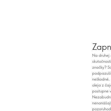
Zapnu
Na druhej 
skutočnost
značky? Sú
podpazuší,
neškodné, 
oleja z ča
postupne v
Nezabudnite
nenanášajt
pozoruhodn