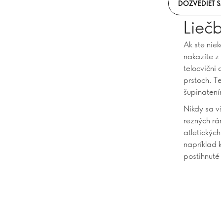
DOZVEDIEŤ S
Liečb
Ak ste nie
nakazíte z
telocvični
prstoch. T
šupinatení
Nikdy sa v
rezných rán
atletickýc
napríklad 
postihnuté