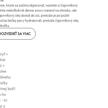
nie.
e, ktoré sa začína objavovať, vezmite si čajovníkový
nite niekoľkokrát denne znovu naniesť na ohnisko, ale
ovníkový olej dostal do úst, pretože je po požití
 počas liečby pery hydratovali, pretože čajovníkový olej
okožky.
DOZVEDIEŤ SA VIAC
byť v
ožné
ú v
plne
iálneho
načky
nej koži!
o ho
- tri
a z