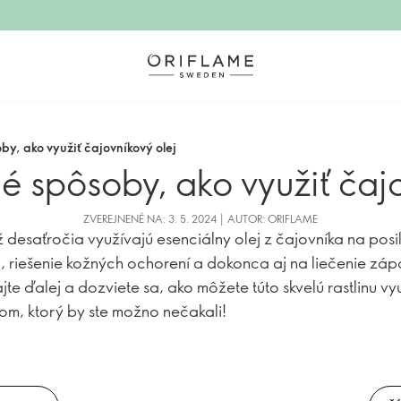
y, ako využiť čajovníkový olej
é spôsoby, ako využiť čajo
ZVEREJNENÉ NA: 3. 5. 2024 | AUTOR: ORIFLAME
ž desaťročia využívajú esenciálny olej z čajovníka na posi
, riešenie kožných ochorení a dokonca aj na liečenie záp
ajte ďalej a dozviete sa, ako môžete túto skvelú rastlinu vyu
m, ktorý by ste možno nečakali!