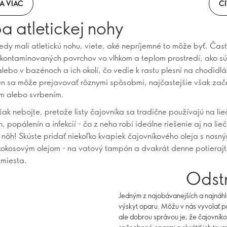
A VIAC
ČÍ
a atletickej nohy
kedy mali atletickú nohu, viete, aké nepríjemné to môže byť. Čas
 kontaminovaných povrchov vo vlhkom a teplom prostredí, ako sú
 alebo v bazénoch a ich okolí, čo vedie k rastu plesní na chodidl
en sa môže prejavovať rôznymi spôsobmi, najčastejšie však za
m alebo svrbením.
šak nebojte, pretože listy čajovníka sa tradične používajú na li
, popálenín a infekcií - čo z neho robí ideálne riešenie aj na lie
h nôh! Skúste pridať niekoľko kvapiek čajovníkového oleja s nosn
kokosovým olejom - na vatový tampón a dvakrát denne potieraj
 miesta.
Odst
Jedným z najobávanejších a najnáhle
výskyt oparu. Môžu v nás vyvolať p
ale dobrou správou je, že čajovník