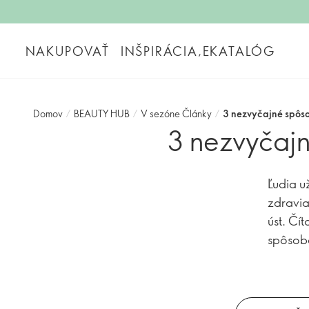
NAKUPOVAŤ
INŠPIRÁCIA,EKATALÓG
Domov
/
BEAUTY HUB
/
V sezóne Články
/
3 nezvyčajné spôsob
3 nezvyčajn
Ľudia u
zdravia
úst. Čít
spôsobo