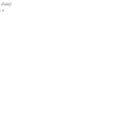
 ďalej!
c o