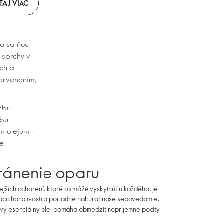
TAJ VIAC
to sa ňou
 sprchy v
ách a
červenaním,
ečbu
čbu
ým olejom -
te
ránenie oparu
jších ochorení, ktoré sa môže vyskytnúť u každého, je
ocit hanblivosti a poriadne nabúrať naše sebavedomie,
ový esenciálny olej pomáha obmedziť nepríjemné pocity