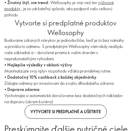
•
Životný štýl, nie trend:
Wellosophy je viac než len
výživové
produkty,
, je to udržateľný spôsob, ako podporiť vašu celkovú
pohodu.
Vytvorte si predplatné produktov
Wellosophy
Budovanie zdravých návykov je jednoduchšie, keď je to bez námahy
a prináša to odmenu. S predplatným Wellosophy vám nikdy nedôjdu
vaše základné a – doručené priamo k vašim dverám s
neprekonateľnými výhodami.
•
Najlepšie výsledky v oblasti výživy
Maximalizujte svoj vplyv na pohodu vďaka pravidelnej rutine.
•
Dodatočný 10% cashback z každej objednávky
Získajte odmeny pri investovaní do svojho dlhodobého zdravia.
•
Doprava zdarma
Vychutnajte si automatické doručovanie bez dodatočných nákladov
na dopravu (okrem kuriéra).
VYTVORTE SI PREDPLATNÉ A UŠETRITE
Preskúmajte ďalšie nutričné ​​ciele