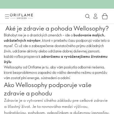
Aké je zdravie a pohoda Wellosophy?
Blahobyt nie je o drastických zmenách – ide o
budovanie malých,
udržateľných návykov
, ktoré v priebehu času podporujú vaše telo a
myseľ. Či už ide o zabezpečenie dostatočného príjmu základných
živín, udržanie aktivity alebo udržanie dobrej duševnej jasnosti,
každá voľba prispieva k
zdravšiemu a vyváženejšiemu životnému
štýlu
.
Wellosophy od Oriflame je tu, aby vám poskytla odborné riešenia,
ktoré bezproblémovo zapadnú do vášho denného režimu a pomôžu
vám zostať plní energie, sústredení a odolní.
Ako Wellosophy podporuje vaše
zdravie a pohodu
Zdravie je o vytvorení silného základu pre celkové zdravie
a šťastný život. Je to rovnováha medzi výživou,
hydratáciou, pohybom, odpočinkom a duševnou jasnosťou,