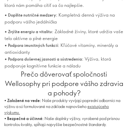
ktorá nám pomáha cítiť sa čo najlepšie.
•
Kompletná denná výživa na
Doplňte nutričné ​​medzery:
podporu vášho jedálnička
•
Základné živiny, ktoré udržia vaše
Zvýšte energiu a vitalitu:
telo aktívne a plné energie
•
Kľúčové vitamíny, minerály a
Podpora imunitných funkcií:
antioxidanty
•
Výživa, ktorá
Podpora duševnej jasnosti a sústredenia:
podporuje kognitívne funkcie a náladu
Prečo dôverovať spoločnosti
Wellosophy pri podpore vášho zdravia
a pohody?
•
Založené na vede:
Naše produkty vyvíjajú poprední odborníci na
výživu a sú formulované na základe najnovšieho
existujúceho
výskumu.
•
Bezpečné a účinné:
Naše doplnky výživy, vyrobené pod prísnou
kontrolou kvality, spĺňajú najvyššie bezpečnostné štandardy.