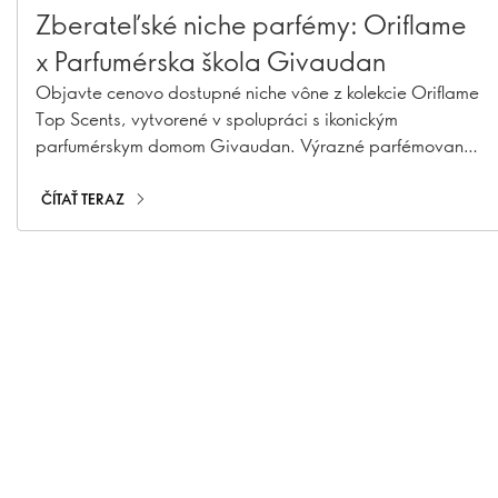
Zberateľské niche parfémy: Oriflame
x Parfumérska škola Givaudan
Objavte cenovo dostupné niche vône z kolekcie Oriflame
Top Scents, vytvorené v spolupráci s ikonickým
parfumérskym domom Givaudan. Výrazné parfémované
vody určené ako zberateľský kúsok.
ČÍTAŤ TERAZ