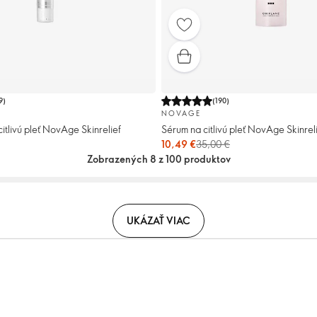
9
)
(
190
)
NOVAGE
itlivú pleť NovAge Skinrelief
Sérum na citlivú pleť NovAge Skinrel
10,49 €
35,00 €
Zobrazených 8 z 100 produktov
UKÁZAŤ VIAC