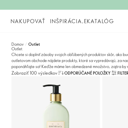
NAKUPOVAŤ
INŠPIRÁCIA,EKATALÓG
Domov
/
Outlet
Outlet
Chcete si doplniť zásoby svojich obľúbených produktov skôr, ako 
outletovom obchode nájdete produkty, ktoré sa vypredávajú, za nao
poponáhľajte sa! Keďže máme len obmedzené množstvo, zajtra by m
Zobraziť 100 výsledkov
ODPORÚČANÉ POLOŽKY
FILTE