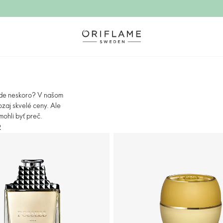
bude neskoro? V našom
zaj skvelé ceny. Ale
ohli byť preč.
R