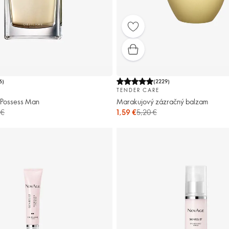
6
)
(
2229
)
TENDER CARE
 Possess Man
Marakujový zázračný balzam
 €
1,59 €
5,20 €