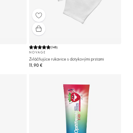
(
148
)
NOVAGE
Zvláčňujúce rukavice s dotykovými prstami
11,90 €