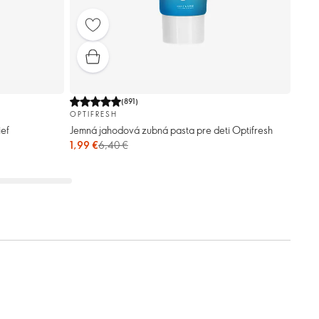
(
891
)
OPTIFRESH
ief
Jemná jahodová zubná pasta pre deti Optifresh
1,99 €
6,40 €