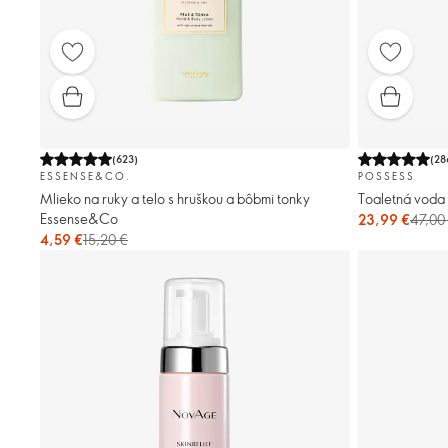
(
623
)
(
28
ESSENSE&CO.
POSSESS
Mlieko na ruky a telo s hruškou a bôbmi tonky
Toaletná voda
Essense&Co
23,99 €
47,00
4,59 €
15,20 €