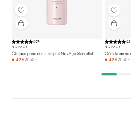
(
307
)
(
23
NOVAGE
NOVAGE
Čistiaca pena na citlivú pleť NovAge Skinrelief
Očný krém na c
6,49 €
21,50 €
6,49 €
21,50 €