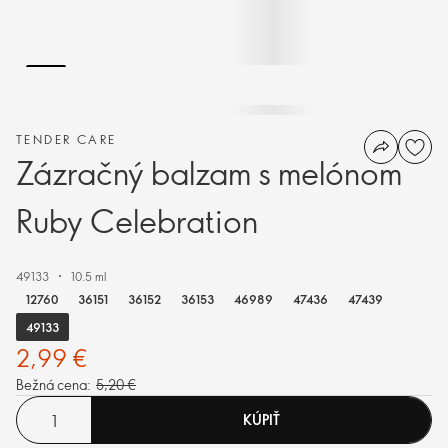
TENDER CARE
Zázračný balzam s melónom
Ruby Celebration
49133
10.5 ml
12760
36151
36152
36153
46989
47436
47439
49133
2,99 €
Bežná cena:
5,20 €
KÚPIŤ