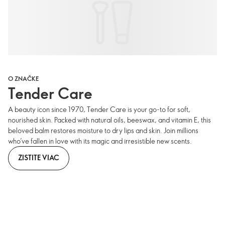
O ZNAČKE
Tender Care
A beauty icon since 1970, Tender Care is your go-to for soft,
nourished skin. Packed with natural oils, beeswax, and vitamin E, this
beloved balm restores moisture to dry lips and skin. Join millions
who’ve fallen in love with its magic and irresistible new scents.
ZISTITE VIAC