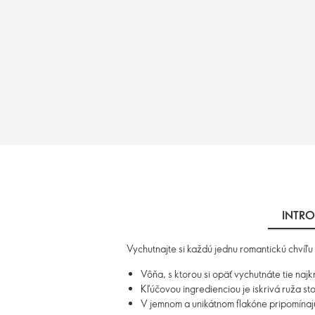
INTRO
Vychutnajte si každú jednu romantickú chví
Vôňa, s ktorou si opäť vychutnáte tie naj
Kľúčovou ingredienciou je iskrivá ruža sto
V jemnom a unikátnom flakóne pripomína