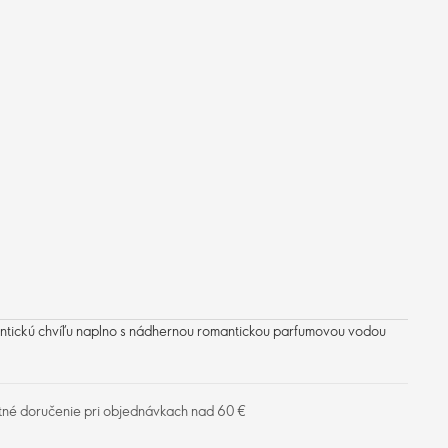
antickú chvíľu naplno s nádhernou romantickou parfumovou vodou
tné doručenie pri objednávkach nad 60 €