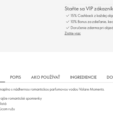
Staňte sa VIP zákazní
15% Cashback z každej obj
10% Bonus za zdieľanie, keď
Doručenie zdarma pri obje
Zistite viac
POPIS
AKO POUŽÍVAŤ
INGREDIENCIE
DO
ľu naplno s nádhernou romantickou parfumovou vodou Volare Moments.
krajšie romantické spomienky
listá
júcom ružu