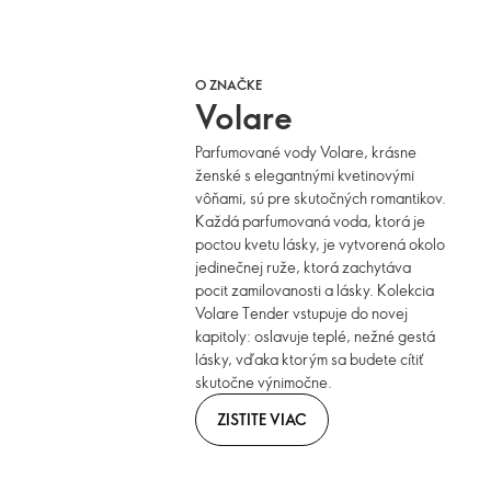
O ZNAČKE
Volare
Parfumované vody Volare, krásne
ženské s elegantnými kvetinovými
vôňami, sú pre skutočných romantikov.
Každá parfumovaná voda, ktorá je
poctou kvetu lásky, je vytvorená okolo
jedinečnej ruže, ktorá zachytáva
pocit zamilovanosti a lásky. Kolekcia
Volare Tender vstupuje do novej
kapitoly: oslavuje teplé, nežné gestá
lásky, vďaka ktorým sa budete cítiť
skutočne výnimočne.
ZISTITE VIAC