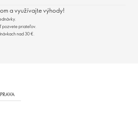
kom a využívajte výhody!
ednávky.
 pozvete priateľov.
dnávkach nad 30 €.
PRAVA