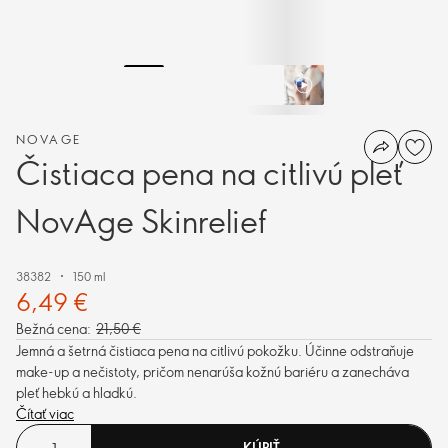
NOVAGE
Čistiaca pena na citlivú pleť
NovAge Skinrelief
38382
150 ml
6,49 €
Bežná cena:
21,50 €
Jemná a šetrná čistiaca pena na citlivú pokožku. Účinne odstraňuje
make-up a nečistoty, pričom nenarúša kožnú bariéru a zanecháva
pleť hebkú a hladkú.
Čítať viac
KÚPIŤ