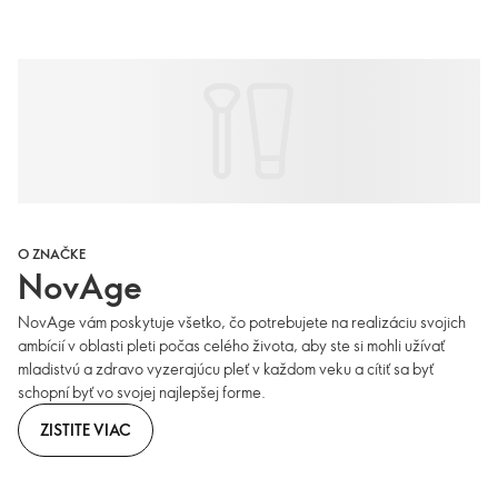
O ZNAČKE
NovAge
NovAge vám poskytuje všetko, čo potrebujete na realizáciu svojich
ambícií v oblasti pleti počas celého života, aby ste si mohli užívať
mladistvú a zdravo vyzerajúcu pleť v každom veku a cítiť sa byť
schopní byť vo svojej najlepšej forme.
ZISTITE VIAC