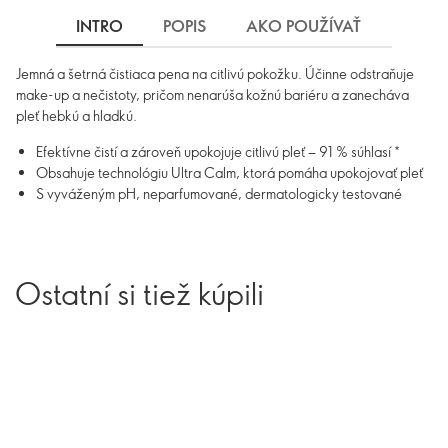
INTRO
POPIS
AKO POUŽÍVAŤ
INGRE
Jemná a šetrná čistiaca pena na citlivú pokožku. Účinne odstraňuje
make-up a nečistoty, pričom nenarúša kožnú bariéru a zanecháva
pleť hebkú a hladkú.
Efektívne čistí a zároveň upokojuje citlivú pleť − 91 % súhlasí *
Obsahuje technológiu Ultra Calm, ktorá pomáha upokojovať pleť
S vyváženým pH, neparfumované, dermatologicky testované
Ostatní si tiež kúpili