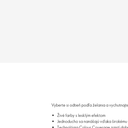
Vyberte si odtieň podľa želania a vychutnajt
Živé farby s lesklým efektom
Jednoducho sa nanášajú vďaka širokému
Technológia Colour Coverage zaistí dobr