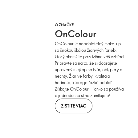
O ZNAČKE
OnColour
OnColour je neodolateľný make-up
so širokou škálou žiarivých farieb,
ktorý okamžite pozdvihne váš vzhľad.
Pripravte sa na to, že si doprajete
upravený mejkap na tvár, oči, pery a
nechty. Žiarivé farby, kvalita a
hodnota, ktorej je ťažké odolať.
Získajte OnColour – ľahko sa používa
a jednoducho si ho zamilujete!
ZISTITE VIAC