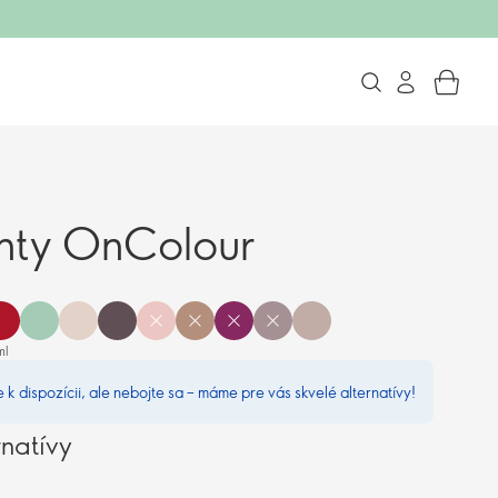
hty OnColour
ml
e k dispozícii, ale nebojte sa – máme pre vás skvelé alternatívy!
natívy