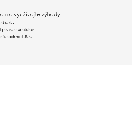
kom a využívajte výhody!
ednávky.
 pozvete priateľov.
dnávkach nad 30 €.