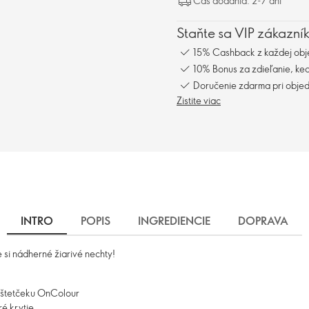
Čas dodania: 2-7 dní
Staňte sa VIP zákazní
15% Cashback z každej obj
10% Bonus za zdieľanie, keď
Doručenie zdarma pri obje
Zistite viac
INTRO
POPIS
INGREDIENCIE
DOPRAVA
e si nádherné žiarivé nechty!
 štetčeku OnColour
é krytie