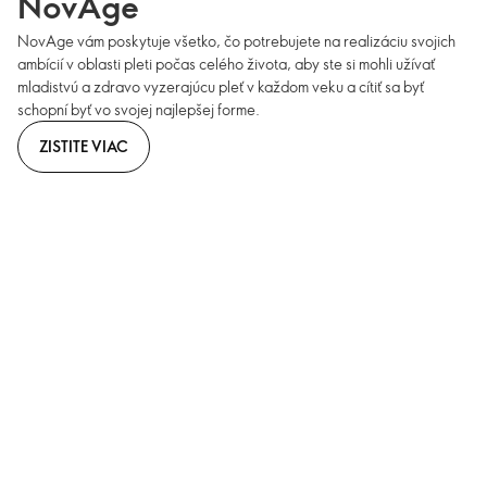
NovAge
NovAge vám poskytuje všetko, čo potrebujete na realizáciu svojich
ambícií v oblasti pleti počas celého života, aby ste si mohli užívať
mladistvú a zdravo vyzerajúcu pleť v každom veku a cítiť sa byť
schopní byť vo svojej najlepšej forme.
ZISTITE VIAC