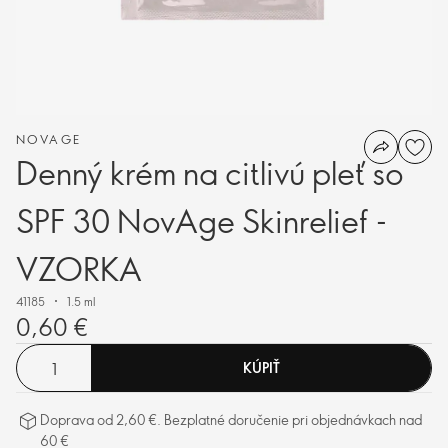
NOVAGE
Denný krém na citlivú pleť so
SPF 30 NovAge Skinrelief -
VZORKA
41185
1.5 ml
0,60 €
KÚPIŤ
Doprava od 2,60 €. Bezplatné doručenie pri objednávkach nad
60 €