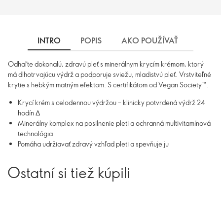
INTRO
POPIS
AKO POUŽÍVAŤ
INGRE
Odhaľte dokonalú, zdravú pleť s minerálnym krycím krémom, ktorý
má dlhotrvajúcu výdrž a podporuje sviežu, mladistvú pleť. Vrstviteľné
krytie s hebkým matným efektom. S certifikátom od Vegan Society™.
Krycí krém s celodennou výdržou – klinicky potvrdená výdrž 24
hodín Δ
Minerálny komplex na posilnenie pleti a ochranná multivitamínová
technológia
Pomáha udržiavať zdravý vzhľad pleti a spevňuje ju
Ostatní si tiež kúpili