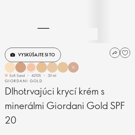
VYSKÚŠAJTE SI TO
Soft Sand
42105
30 ml
GIORDANI GOLD
Dlhotrvajúci krycí krém s
minerálmi Giordani Gold SPF
20