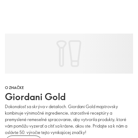
O ZNAČKE
Giordani Gold
Dokonalosť sa skrýva v detailoch. Giordani Gold majstrovsky
kombinuje výnimočné ingrediencie, starostlivé receptúry a
premyslené remeselné spracovanie, aby vytvorila produkty, ktoré
vám pomôžu vyzerať a cítiť sa krásne, akou ste. Pridajte sa k nám a
oslávte 50. výročie tejto vynikajúcej značky!