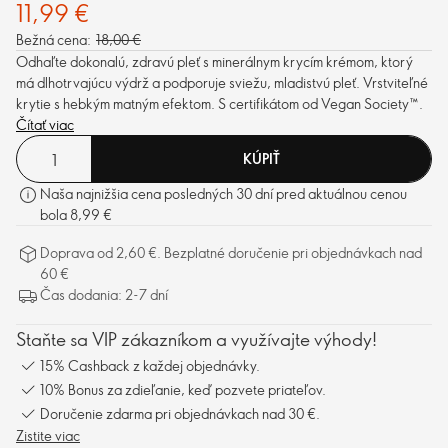
11,99 €
Bežná cena:
18,00 €
Odhaľte dokonalú, zdravú pleť s minerálnym krycím krémom, ktorý
má dlhotrvajúcu výdrž a podporuje sviežu, mladistvú pleť. Vrstviteľné
krytie s hebkým matným efektom. S certifikátom od Vegan Society
™
.
Čítať viac
KÚPIŤ
Naša najnižšia cena posledných 30 dní pred aktuálnou cenou
bola 8,99 €
Doprava od 2,60 €. Bezplatné doručenie pri objednávkach nad
60 €
Čas dodania: 2-7 dní
Staňte sa VIP zákazníkom a využívajte výhody!
15% Cashback z každej objednávky.
10% Bonus za zdieľanie, keď pozvete priateľov.
Doručenie zdarma pri objednávkach nad 30 €.
Zistite viac